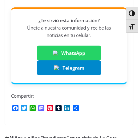
Alter
¿Te sirvió esta información?
Alter
Únete a nuestra comunidad y recibe las
noticias en tu celular.
WhatsApp
Telegram
Compartir:
F
T
W
M
P
T
L
C
a
w
h
a
i
u
i
o
c
i
a
s
n
m
n
m
e
t
t
t
t
b
k
p
b
t
s
o
e
l
e
a
Niños y niñas “invadieron” municipio de La Cruz.