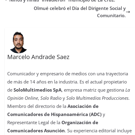
o
e
A
d
r
r
d
r
o
r
p
o
e
I
t
Olmué celebró el Día del Dirigente Social y
k
p
n
s
n
i
Comunitario.
t
r
Marcelo Andrade Saez
Comunicador y empresario de medios con una trayectoria
de más de 14 años en la industria. Es el actual propietario
de
SoloMultimedios SpA
, empresa matriz que gestiona
La
Opinión Online
,
Solo Radio
y
Solo Multimedios Producciones
.
Miembro del directorio de la
Asociación de
Comunicadores de Hispanoamérica (ADC)
y
Representante Legal de la
Organización de
Comunicadores Asunción
. Su experiencia editorial incluye