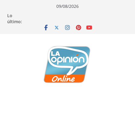
Saltar
Saltar
Saltar
09/08/2026
al
a
al
Lo
contenido
la
contenido
último:
navegación