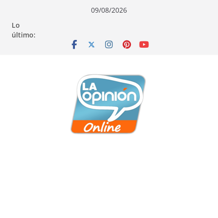
Saltar
Saltar
Saltar
09/08/2026
al
a
al
Lo
contenido
la
contenido
último:
navegación