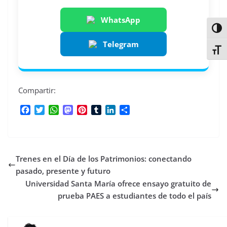
WhatsApp
Alter
Telegram
Alter
Compartir:
F
T
W
M
P
T
L
C
a
w
h
a
i
u
i
o
c
i
a
s
n
m
n
m
e
t
t
t
t
b
k
p
b
t
s
o
e
l
e
a
Trenes en el Día de los Patrimonios: conectando
o
e
A
d
r
r
d
r
o
r
p
o
e
I
t
pasado, presente y futuro
k
p
n
s
n
i
Universidad Santa María ofrece ensayo gratuito de
t
r
prueba PAES a estudiantes de todo el país