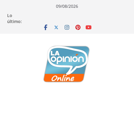
Saltar
Saltar
Saltar
09/08/2026
al
a
al
Lo
contenido
la
contenido
último:
navegación