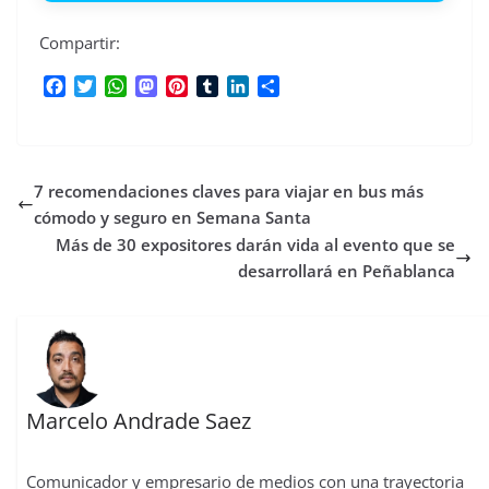
Compartir:
F
T
W
M
P
T
L
C
a
w
h
a
i
u
i
o
c
i
a
s
n
m
n
m
e
t
t
t
t
b
k
p
b
t
s
o
e
l
e
a
7 recomendaciones claves para viajar en bus más
o
e
A
d
r
r
d
r
o
r
p
o
e
I
t
cómodo y seguro en Semana Santa
k
p
n
s
n
i
Más de 30 expositores darán vida al evento que se
t
r
desarrollará en Peñablanca
Marcelo Andrade Saez
Comunicador y empresario de medios con una trayectoria