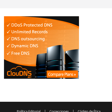
|
|
Política Editorial
Correcciones
Código de Ética