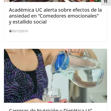
Alter
Académica UC alerta sobre efectos de la
ansiedad en “Comedores emocionales”
y estallido social
03/12/2019
Carreras de Nutrición y Dietética UC