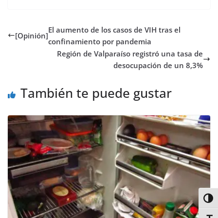
c
i
a
s
n
m
n
m
e
t
t
t
t
b
k
p
b
t
s
o
e
l
e
a
El aumento de los casos de VIH tras el
o
e
A
d
r
r
d
r
[Opinión]
o
r
p
o
e
I
t
confinamiento por pandemia
k
p
n
s
n
i
Región de Valparaíso registró una tasa de
t
r
desocupación de un 8,3%
También te puede gustar
Alter