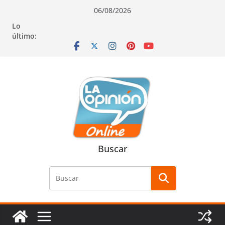
Saltar
Saltar
Saltar
06/08/2026
al
a
al
Lo
contenido
la
contenido
último:
navegación
Buscar
Buscar