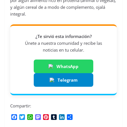
por algún alimento rico en proteína (animal o vegetal),
y algún cereal de a modo de complemento, ojalá
integral.
¿Te sirvió esta información?
Únete a nuestra comunidad y recibe las
noticias en tu celular.
WhatsApp
Telegram
Compartir:
F
T
W
M
P
T
L
C
a
w
h
a
i
u
i
o