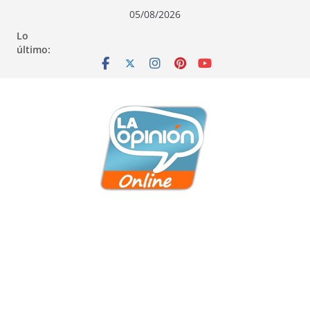
Saltar
Saltar
Saltar
05/08/2026
al
a
al
Lo
contenido
la
contenido
último:
navegación