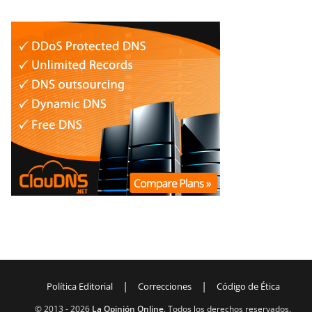
|
|
Política Editorial
Correcciones
Código de Ética
© 2013 -
2026
La Opinión Online
. Todos los derechos reservados.