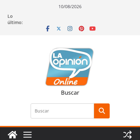
Saltar
Saltar
Saltar
10/08/2026
al
a
al
Lo
contenido
la
contenido
último:
navegación
Buscar
Buscar