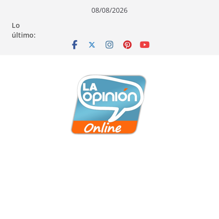
Saltar
Saltar
Saltar
08/08/2026
al
a
al
Lo
contenido
la
contenido
último:
navegación