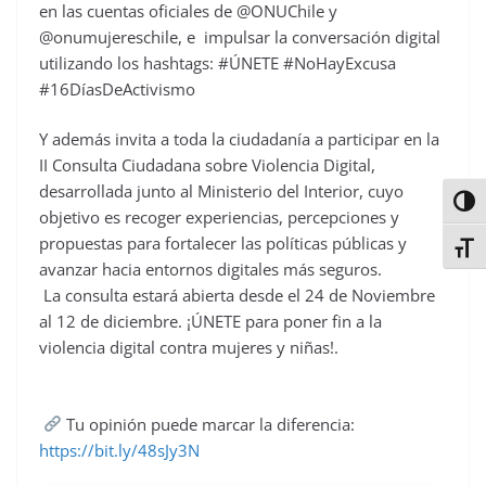
en las cuentas oficiales de @ONUChile y
@onumujereschile, e impulsar la conversación digital
utilizando los hashtags: #ÚNETE #NoHayExcusa
#16DíasDeActivismo
Y además invita a toda la ciudadanía a participar en la
II Consulta Ciudadana sobre Violencia Digital,
desarrollada junto al Ministerio del Interior, cuyo
Alter
objetivo es recoger experiencias, percepciones y
propuestas para fortalecer las políticas públicas y
Alter
avanzar hacia entornos digitales más seguros.
La consulta estará abierta desde el 24 de Noviembre
al 12 de diciembre. ¡ÚNETE para poner fin a la
violencia digital contra mujeres y niñas!.
Tu opinión puede marcar la diferencia:
https://bit.ly/48sJy3N