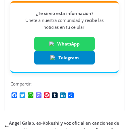
¿Te sirvió esta información?
Únete a nuestra comunidad y recibe las
noticias en tu celular.
WhatsApp
Telegram
Compartir:
F
T
W
M
P
T
L
C
a
w
h
a
i
u
i
o
c
i
a
s
n
m
n
m
e
t
t
t
t
b
k
p
b
t
s
o
e
l
e
a
Ángel Galab, ex-Kokeshi y voz oficial en canciones de
o
e
A
d
r
r
d
r