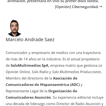
o
r
p
o
e
I
t
animación, presentará en vivo su primer disco solista.
k
p
n
s
n
i
[Opinión] Ciberseguridad.
t
r
Marcelo Andrade Saez
Comunicador y empresario de medios con una trayectoria
de más de 14 años en la industria. Es el actual propietario
de
SoloMultimedios SpA
, empresa matriz que gestiona
La
Opinión Online
,
Solo Radio
y
Solo Multimedios Producciones
.
Miembro del directorio de la
Asociación de
Comunicadores de Hispanoamérica (ADC)
y
Representante Legal de la
Organización de
Comunicadores Asunción
. Su experiencia editorial incluye
una década de liderazgo como Director de Radio Asunción y