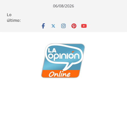
Saltar
Saltar
Saltar
06/08/2026
al
a
al
Lo
contenido
la
contenido
último:
navegación