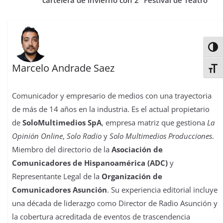
cartelera de invierno con 2º Festival de Teatro
Alter
Marcelo Andrade Saez
Alter
Comunicador y empresario de medios con una trayectoria
de más de 14 años en la industria. Es el actual propietario
de
SoloMultimedios SpA
, empresa matriz que gestiona
La
Opinión Online
,
Solo Radio
y
Solo Multimedios Producciones
.
Miembro del directorio de la
Asociación de
Comunicadores de Hispanoamérica (ADC)
y
Representante Legal de la
Organización de
Comunicadores Asunción
. Su experiencia editorial incluye
una década de liderazgo como Director de Radio Asunción y
la cobertura acreditada de eventos de trascendencia