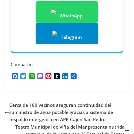
WhatsApp
Telegram
Compartir:
F
T
W
M
P
T
L
C
a
w
h
a
i
u
i
o
c
i
a
s
n
m
n
m
e
t
t
t
t
b
k
p
b
t
s
o
e
l
e
a
Cerca de 180 vecinos aseguran continuidad del
o
e
A
d
r
r
d
r
o
r
p
o
e
I
t
suministro de agua potable gracias a sistema de
k
p
n
s
n
i
respaldo energético en APR Cajón San Pedro
t
r
Teatro Municipal de Viña del Mar presenta nutrida