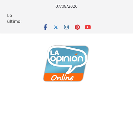
Saltar
Saltar
Saltar
07/08/2026
al
a
al
Lo
contenido
la
contenido
último:
navegación