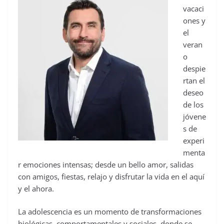
vacaci
ones y
el
veran
o
despie
rtan el
deseo
de los
jóvene
s de
experi
menta
r emociones intensas; desde un bello amor, salidas
con amigos, fiestas, relajo y disfrutar la vida en el aquí
y el ahora.
La adolescencia es un momento de transformaciones
biológicas, comportamentales y sociales, donde se