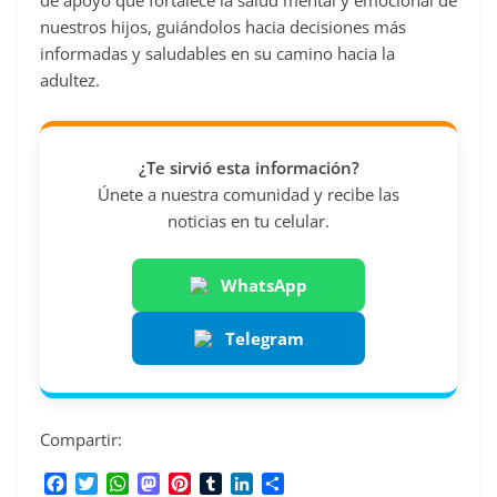
nuestros hijos, guiándolos hacia decisiones más
informadas y saludables en su camino hacia la
adultez.
¿Te sirvió esta información?
Únete a nuestra comunidad y recibe las
noticias en tu celular.
WhatsApp
Telegram
Compartir:
F
T
W
M
P
T
L
C