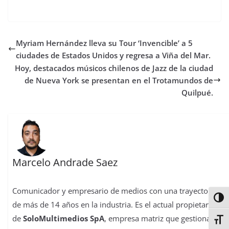
a
w
h
a
i
u
i
o
c
i
a
s
n
m
n
m
e
t
t
t
t
b
k
p
b
t
s
o
e
l
e
a
Myriam Hernández lleva su Tour ‘Invencible’ a 5
o
e
A
d
r
r
d
r
o
r
p
o
e
I
t
ciudades de Estados Unidos y regresa a Viña del Mar.
k
p
n
s
n
i
Hoy, destacados músicos chilenos de Jazz de la ciudad
t
r
de Nueva York se presentan en el Trotamundos de
Quilpué.
Marcelo Andrade Saez
Comunicador y empresario de medios con una trayectoria
Alter
de más de 14 años en la industria. Es el actual propietario
de
SoloMultimedios SpA
, empresa matriz que gestiona
La
Alter