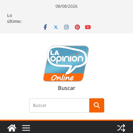
Saltar
Saltar
Saltar
08/08/2026
al
a
al
Lo
contenido
la
contenido
último:
navegación
Buscar
Buscar