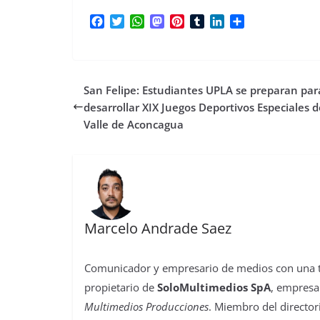
F
T
W
M
P
T
L
C
a
w
h
a
i
u
i
o
c
i
a
s
n
m
n
m
e
t
t
t
t
b
k
p
b
t
s
o
e
l
e
a
San Felipe: Estudiantes UPLA se preparan par
o
e
A
d
r
r
d
r
o
r
p
o
e
I
t
desarrollar XIX Juegos Deportivos Especiales d
k
p
n
s
n
i
Valle de Aconcagua
t
r
Marcelo Andrade Saez
Comunicador y empresario de medios con una tra
propietario de
SoloMultimedios SpA
, empresa
Multimedios Producciones
. Miembro del director