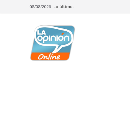
Saltar
Saltar
Saltar
08/08/2026
Lo último:
al
a
al
contenido
la
contenido
navegación