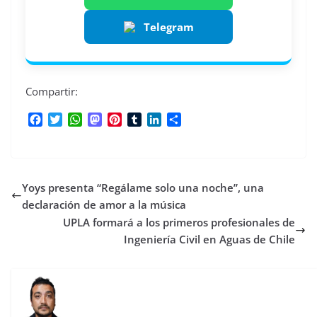
Telegram
Compartir:
F
T
W
M
P
T
L
C
a
w
h
a
i
u
i
o
c
i
a
s
n
m
n
m
e
t
t
t
t
b
k
p
b
t
s
o
e
l
e
a
Yoys presenta “Regálame solo una noche”, una
o
e
A
d
r
r
d
r
o
r
p
o
e
I
t
declaración de amor a la música
k
p
n
s
n
i
UPLA formará a los primeros profesionales de
t
r
Ingeniería Civil en Aguas de Chile