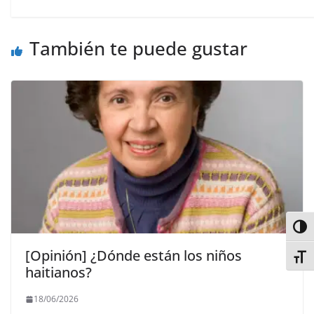
También te puede gustar
Alter
[Opinión] ¿Dónde están los niños
Alter
haitianos?
18/06/2026