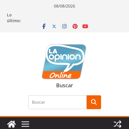
Saltar
Saltar
Saltar
08/08/2026
al
a
al
Lo
contenido
la
contenido
último:
navegación
Buscar
Buscar