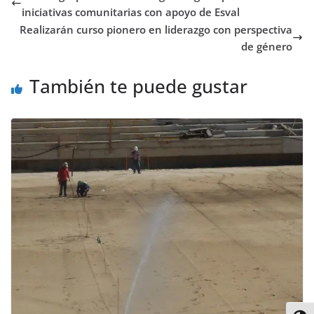
o
r
p
o
e
I
t
iniciativas comunitarias con apoyo de Esval
k
p
n
s
n
i
Realizarán curso pionero en liderazgo con perspectiva
t
r
de género
También te puede gustar