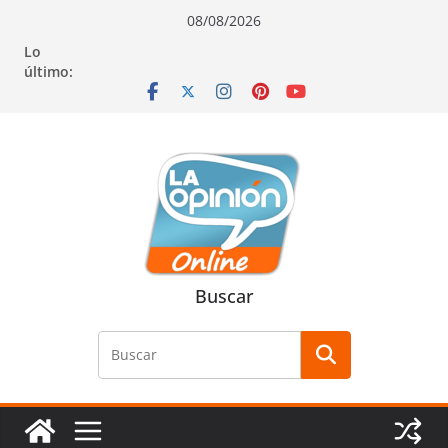
Saltar
Saltar
Saltar
08/08/2026
al
a
al
Lo
contenido
la
contenido
último:
navegación
Buscar
Buscar