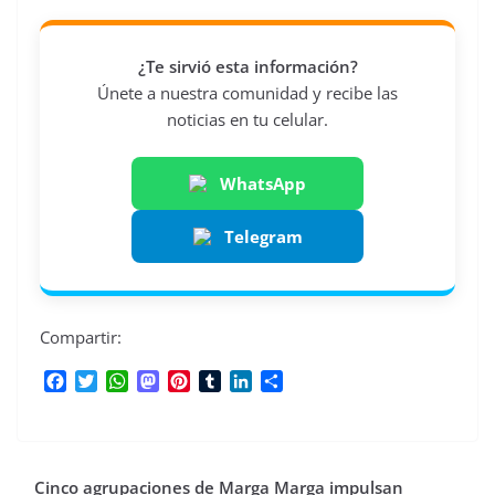
¿Te sirvió esta información?
Únete a nuestra comunidad y recibe las
noticias en tu celular.
WhatsApp
Telegram
Compartir:
F
T
W
M
P
T
L
C
a
w
h
a
i
u
i
o
c
i
a
s
n
m
n
m
e
t
t
t
t
b
k
p
b
t
s
o
e
l
e
a
Cinco agrupaciones de Marga Marga impulsan
o
e
A
d
r
r
d
r