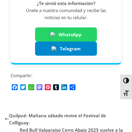
¿Te sirvió esta información?
Únete a nuestra comunidad y recibe las
noticias en tu celular.
WhatsApp
Telegram
Compartir:
Alter
F
T
W
M
P
T
L
C
a
w
h
a
i
u
i
o
Alter
c
i
a
s
n
m
n
m
e
t
t
t
t
b
k
p
b
t
s
o
e
l
e
a
Quilpué: Mañana sábado revive el Festival de
o
e
A
d
r
r
d
r
o
r
p
o
e
I
t
Colliguay.
k
p
n
s
n
i
Red Bull Valparaíso Cerro Abajo 2025 vuelve a la