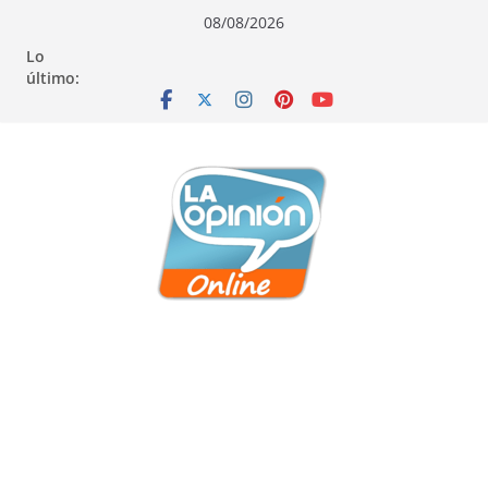
Saltar
Saltar
Saltar
08/08/2026
al
a
al
Lo
contenido
la
contenido
último:
navegación