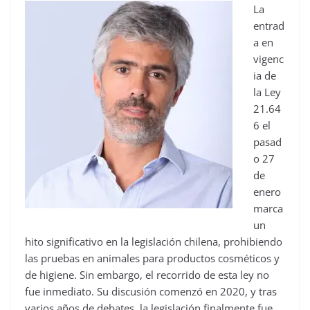
La
entrad
a en
vigenc
ia de
la Ley
21.64
6 el
pasad
o 27
de
enero
marca
un
hito significativo en la legislación chilena, prohibiendo
las pruebas en animales para productos cosméticos y
de higiene. Sin embargo, el recorrido de esta ley no
fue inmediato. Su discusión comenzó en 2020, y tras
varios años de debates, la legislación finalmente fue