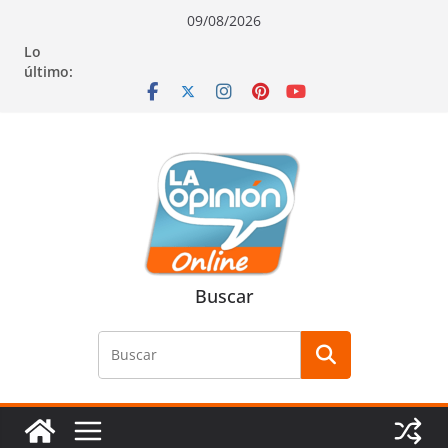
Saltar
Saltar
Saltar
09/08/2026
al
a
al
Lo
contenido
la
contenido
último:
navegación
Buscar
Buscar