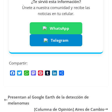
¿Te sirvió esta información?
Únete a nuestra comunidad y recibe las
noticias en tu celular.
WhatsApp
Telegram
Compartir:
F
T
W
M
P
T
L
C
a
w
h
a
i
u
i
o
c
i
a
s
n
m
n
m
e
t
t
t
t
b
k
p
b
t
s
o
e
l
e
a
Presentan al Google Earth de la detección de
o
e
A
d
r
r
d
r
o
r
p
o
e
I
t
melanomas
k
p
n
s
n
i
[Columna de Opinión] Aires de Cambio