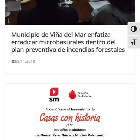
Alter
Municipio de Viña del Mar enfatiza
erradicar microbasurales dentro del
Alter
plan preventivo de incendios forestales
08/11/2018