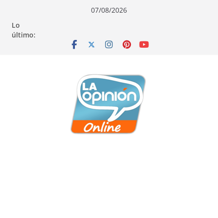
Saltar
Saltar
Saltar
07/08/2026
al
a
al
Lo
contenido
la
contenido
último:
navegación