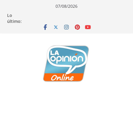
Saltar
Saltar
Saltar
07/08/2026
al
a
al
Lo
contenido
la
contenido
último:
navegación