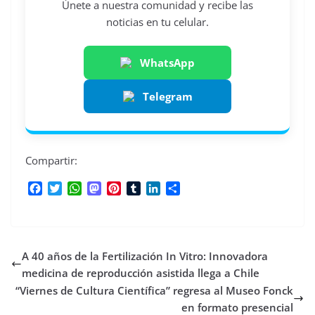
Únete a nuestra comunidad y recibe las
noticias en tu celular.
WhatsApp
Telegram
Compartir:
F
T
W
M
P
T
L
C
a
w
h
a
i
u
i
o
c
i
a
s
n
m
n
m
e
t
t
t
t
b
k
p
b
t
s
o
e
l
e
a
A 40 años de la Fertilización In Vitro: Innovadora
o
e
A
d
r
r
d
r
o
r
p
o
e
I
t
medicina de reproducción asistida llega a Chile
k
p
n
s
n
i
“Viernes de Cultura Científica” regresa al Museo Fonck
t
r
en formato presencial