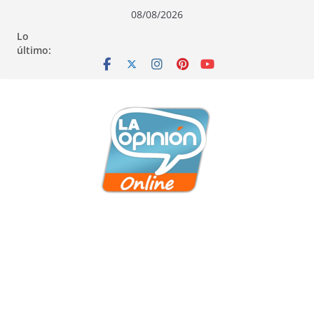
Saltar
Saltar
Saltar
08/08/2026
al
a
al
Lo
contenido
la
contenido
último:
navegación