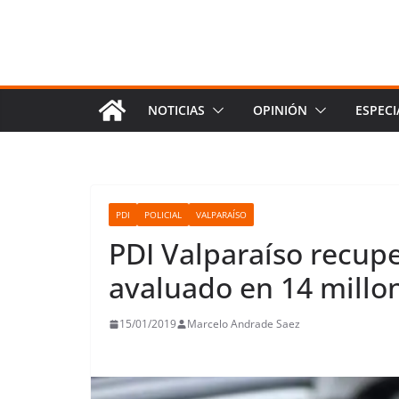
NOTICIAS
OPINIÓN
ESPECI
PDI
POLICIAL
VALPARAÍSO
PDI Valparaíso recup
avaluado en 14 millo
15/01/2019
Marcelo Andrade Saez