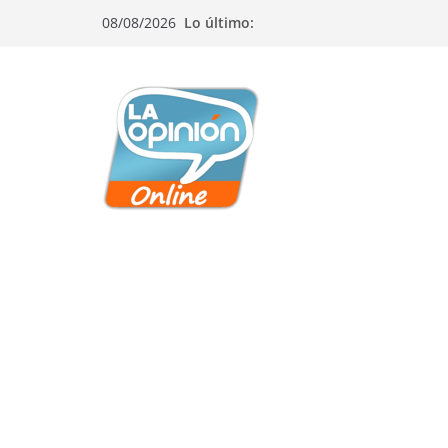
Saltar
Saltar
Saltar
08/08/2026
Lo último:
al
a
al
contenido
la
contenido
navegación