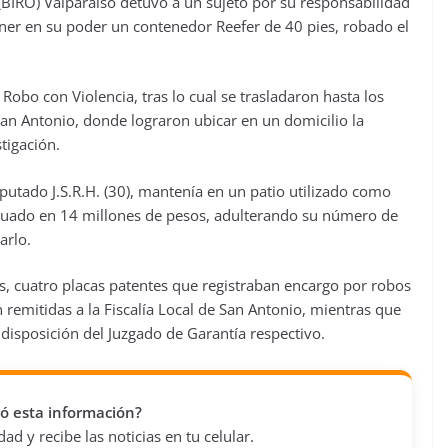
(BIRO) Valparaíso detuvo a un sujeto por su responsabilidad
ner en su poder un contenedor Reefer de 40 pies, robado el
obo con Violencia, tras lo cual se trasladaron hasta los
San Antonio, donde lograron ubicar en un domicilio la
stigación.
putado J.S.R.H. (30), mantenía en un patio utilizado como
luado en 14 millones de pesos, adulterando su número de
arlo.
más, cuatro placas patentes que registraban encargo por robos
remitidas a la Fiscalía Local de San Antonio, mientras que
 disposición del Juzgado de Garantía respectivo.
vió esta información?
d y recibe las noticias en tu celular.