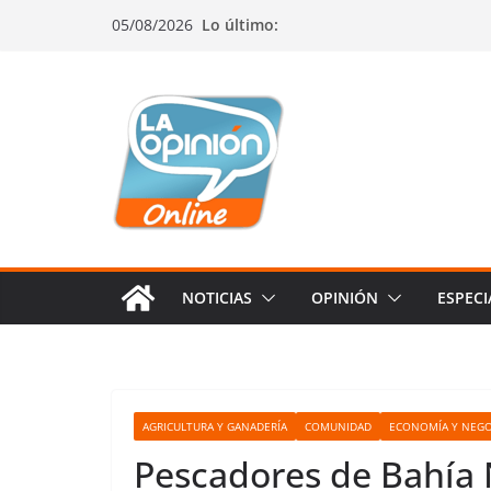
Saltar
Saltar
Saltar
05/08/2026
Lo último:
al
a
al
contenido
la
contenido
navegación
NOTICIAS
OPINIÓN
ESPECI
AGRICULTURA Y GANADERÍA
COMUNIDAD
ECONOMÍA Y NEGO
Pescadores de Bahía 