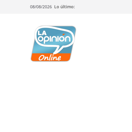
Saltar
Saltar
Saltar
08/08/2026
Lo último:
al
a
al
contenido
la
contenido
navegación