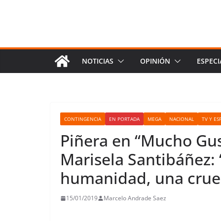
NOTICIAS
OPINIÓN
ESPECI
CONTINGENCIA
EN PORTADA
MEGA
NACIONAL
TV Y E
Piñera en “Mucho Gus
Marisela Santibáñez: 
humanidad, una crue
15/01/2019
Marcelo Andrade Saez