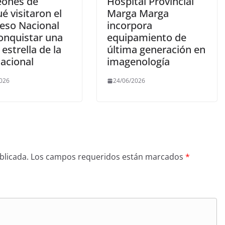
eones de
Hospital Provincial
é visitaron el
Marga Marga
eso Nacional
incorpora
conquistar una
equipamiento de
estrella de la
última generación en
Nacional
imagenología
2026
24/06/2026
blicada.
Los campos requeridos están marcados
*