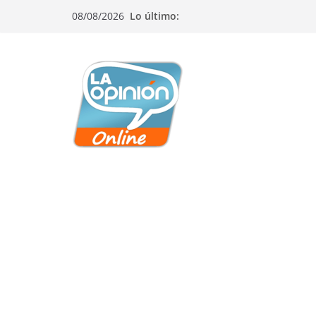
Saltar
Saltar
Saltar
08/08/2026
Lo último:
al
a
al
contenido
la
contenido
navegación