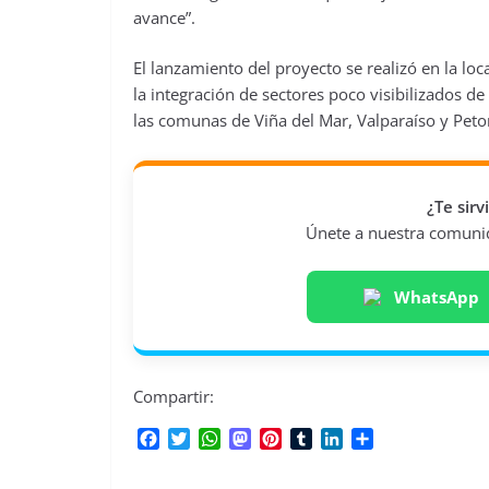
avance”.
El lanzamiento del proyecto se realizó en la l
la integración de sectores poco visibilizados d
las comunas de Viña del Mar, Valparaíso y Peto
¿Te sir
Únete a nuestra comunida
WhatsApp
Compartir:
F
T
W
M
P
T
L
C
a
w
h
a
i
u
i
o
c
i
a
s
n
m
n
m