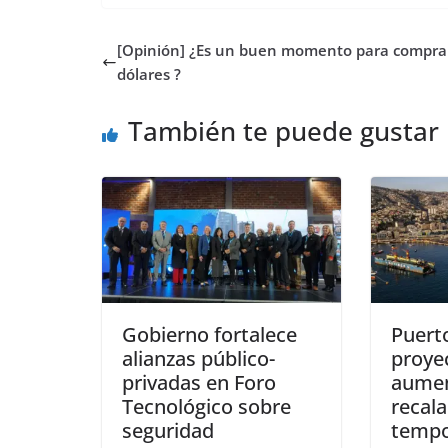
e
t
t
t
t
b
k
p
b
t
s
o
e
l
e
a
[Opinión] ¿Es un buen momento para compra
o
e
A
d
r
r
d
r
o
r
p
o
e
I
t
dólares ?
k
p
n
s
n
i
t
r
También te puede gustar
Gobierno fortalece
Puert
alianzas público-
proye
privadas en Foro
aumen
Tecnológico sobre
recala
seguridad
tempo