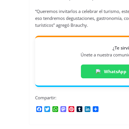
“Queremos invitarlos a celebrar el turismo, est
eso tendremos degustaciones, gastronomía, conc
turísticos” agregó Brauchy.
¿Te sir
Únete a nuestra comunida
WhatsApp
Compartir:
F
T
W
M
P
T
L
C
a
w
h
a
i
u
i
o
c
i
a
s
n
m
n
m
e
t
t
t
t
b
k
p