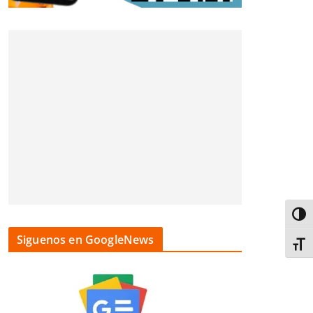
Alter
Siguenos en GoogleNews
Alter