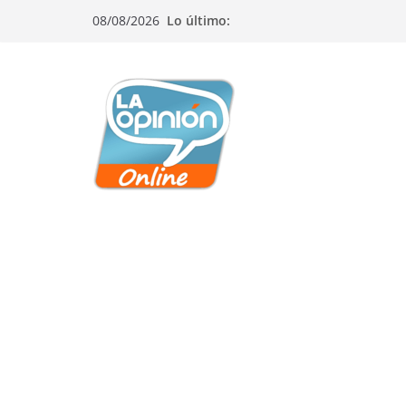
Saltar
Saltar
Saltar
08/08/2026
Lo último:
al
a
al
contenido
la
contenido
navegación