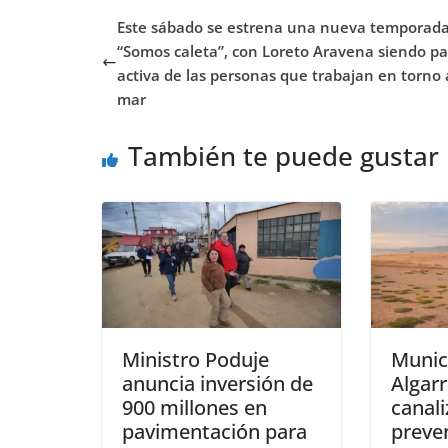
b
t
s
o
e
l
e
a
Este sábado se estrena una nueva temporad
o
e
A
d
r
r
d
r
o
r
p
o
e
I
t
“Somos caleta”, con Loreto Aravena siendo pa
k
p
n
s
n
i
activa de las personas que trabajan en torno 
t
r
mar
También te puede gustar
Ministro Poduje
Munic
anuncia inversión de
Algar
900 millones en
canali
pavimentación para
preve