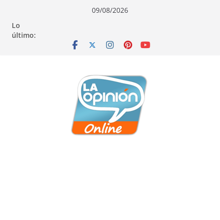
Saltar
Saltar
Saltar
09/08/2026
al
a
al
Lo
contenido
la
contenido
último:
navegación