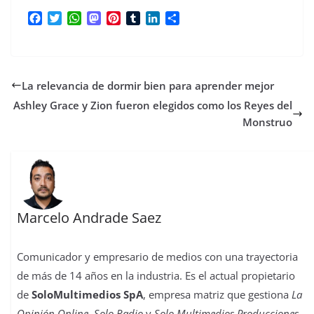
F
T
W
M
P
T
L
C
a
w
h
a
i
u
i
o
c
i
a
s
n
m
n
m
e
t
t
t
t
b
k
p
b
t
s
o
e
l
e
a
La relevancia de dormir bien para aprender mejor
o
e
A
d
r
r
d
r
o
r
p
o
e
I
t
Ashley Grace y Zion fueron elegidos como los Reyes del
k
p
n
s
n
i
Monstruo
t
r
Marcelo Andrade Saez
Comunicador y empresario de medios con una trayectoria
de más de 14 años en la industria. Es el actual propietario
de
SoloMultimedios SpA
, empresa matriz que gestiona
La
Opinión Online
,
Solo Radio
y
Solo Multimedios Producciones
.