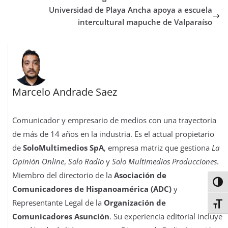
k
p
n
s
n
i
Universidad de Playa Ancha apoya a escuela
t
r
intercultural mapuche de Valparaíso
Marcelo Andrade Saez
Comunicador y empresario de medios con una trayectoria
de más de 14 años en la industria. Es el actual propietario
de
SoloMultimedios SpA
, empresa matriz que gestiona
La
Opinión Online
,
Solo Radio
y
Solo Multimedios Producciones
.
Miembro del directorio de la
Asociación de
Alter
Comunicadores de Hispanoamérica (ADC)
y
Representante Legal de la
Organización de
Alter
Comunicadores Asunción
. Su experiencia editorial incluye