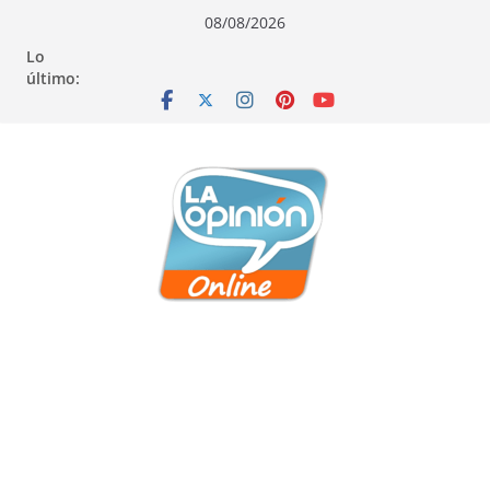
Saltar
Saltar
Saltar
08/08/2026
al
a
al
Lo
contenido
la
contenido
último:
navegación