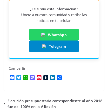
¿Te sirvió esta información?
Únete a nuestra comunidad y recibe las
noticias en tu celular.
WhatsApp
Telegram
Compartir:
F
T
W
M
P
T
L
C
a
w
h
a
i
u
i
o
c
i
a
s
n
m
n
m
e
t
t
t
t
b
k
p
b
t
s
o
e
l
e
a
Ejecución presupuestaria correspondiente al año 2018
o
e
A
d
r
r
d
r
o
r
p
o
e
I
t
fue del 100% en la V Región