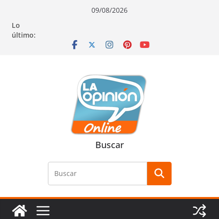
Saltar
Saltar
Saltar
09/08/2026
al
a
al
Lo
contenido
la
contenido
último:
navegación
Buscar
Buscar