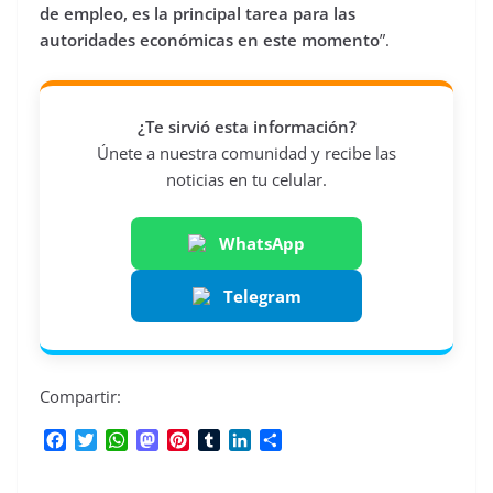
de empleo, es la principal tarea para las
autoridades económicas en este momento
”.
¿Te sirvió esta información?
Únete a nuestra comunidad y recibe las
noticias en tu celular.
WhatsApp
Telegram
Compartir:
F
T
W
M
P
T
L
C
a
w
h
a
i
u
i
o
c
i
a
s
n
m
n
m