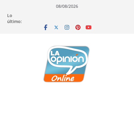
Saltar
Saltar
Saltar
08/08/2026
al
a
al
Lo
contenido
la
contenido
último:
navegación