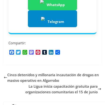
WhatsApp
Telegram
Compartir:
F
T
W
M
P
T
L
C
a
w
h
a
i
u
i
o
c
i
a
s
n
m
n
m
e
t
t
t
t
b
k
p
b
t
s
o
e
l
e
a
Cinco detenidos y millonaria incautación de drogas en
o
e
A
d
r
r
d
r
o
r
p
o
e
I
t
masivo operativo en Algarrobo
k
p
n
s
n
i
La Ligua inicia capacitación gratuita para
t
r
organizaciones comunitarias el 15 de junio