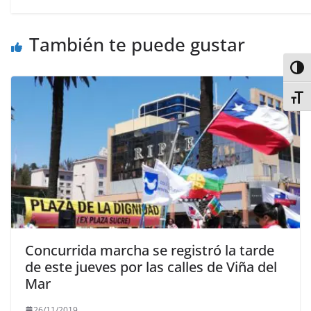
También te puede gustar
Alter
Alter
Concurrida marcha se registró la tarde
de este jueves por las calles de Viña del
Mar
26/11/2019