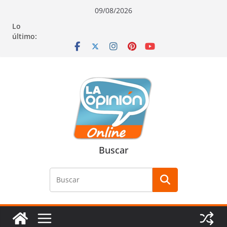
Saltar
Saltar
Saltar
09/08/2026
al
a
al
Lo
contenido
la
contenido
último:
navegación
Buscar
Buscar