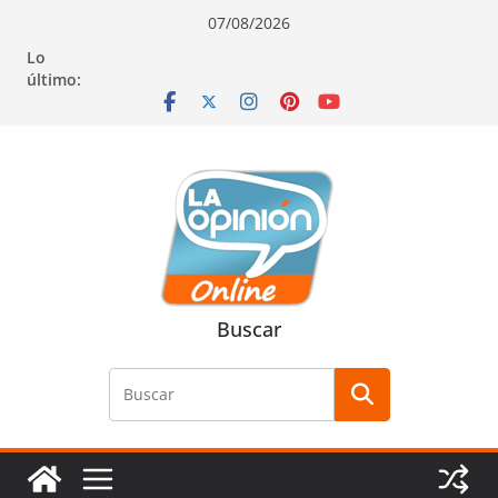
Saltar
Saltar
Saltar
07/08/2026
al
a
al
Lo
contenido
la
contenido
último:
navegación
Buscar
Buscar