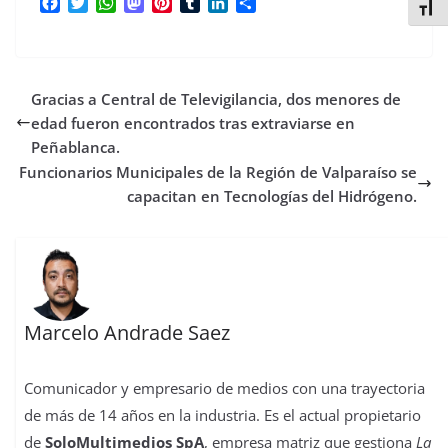
F
T
W
M
P
T
L
C
Alter
a
w
h
a
i
u
i
o
c
i
a
s
n
m
n
m
e
t
t
t
t
b
k
p
b
t
s
o
e
l
e
a
Gracias a Central de Televigilancia, dos menores de
o
e
A
d
r
r
d
r
o
r
p
o
e
I
t
edad fueron encontrados tras extraviarse en
k
p
n
s
n
i
Peñablanca.
t
r
Funcionarios Municipales de la Región de Valparaíso se
capacitan en Tecnologías del Hidrógeno.
Marcelo Andrade Saez
Comunicador y empresario de medios con una trayectoria
de más de 14 años en la industria. Es el actual propietario
de
SoloMultimedios SpA
, empresa matriz que gestiona
La