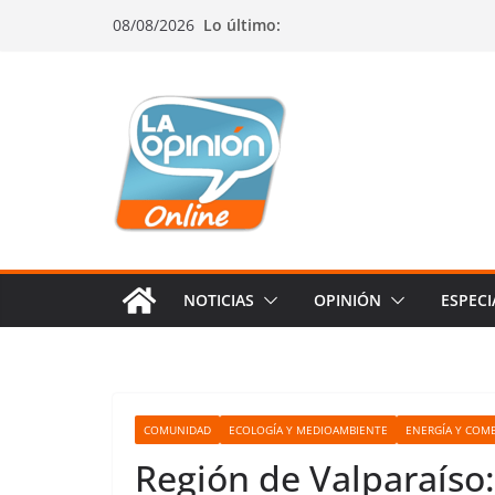
Saltar
Saltar
Saltar
08/08/2026
Lo último:
al
a
al
contenido
la
contenido
navegación
NOTICIAS
OPINIÓN
ESPECI
COMUNIDAD
ECOLOGÍA Y MEDIOAMBIENTE
ENERGÍA Y COMB
Región de Valparaíso