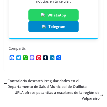
noticias en tu celular.
WhatsApp
Telegram
Compartir:
F
T
W
M
P
T
L
C
a
w
h
a
i
u
i
o
c
i
a
s
n
m
n
m
e
t
t
t
t
b
k
p
b
t
s
o
e
l
e
a
Contraloría descartó irregularidades en el
o
e
A
d
r
r
d
r
o
r
p
o
e
I
t
Departamento de Salud Municipal de Quillota
k
p
n
s
n
i
UPLA ofrece pasantías a escolares de la región de
t
r
Valparaíso