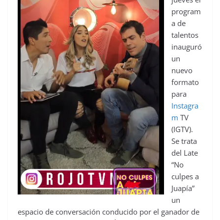
program
a de
talentos
inauguró
un
nuevo
formato
para
Instagra
m
TV
(IGTV).
Se trata
del Late
“No
culpes a
Juapía”
un
espacio de conversación conducido por el ganador de