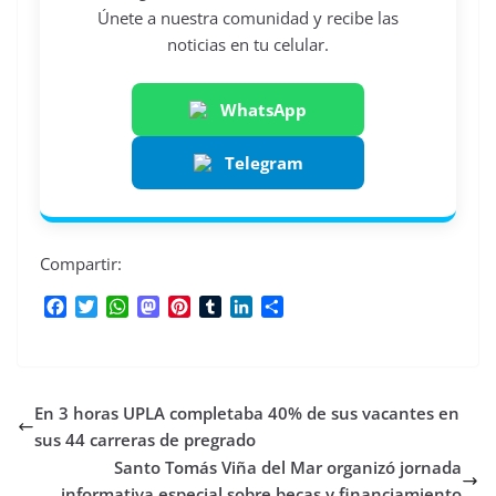
Únete a nuestra comunidad y recibe las
noticias en tu celular.
WhatsApp
Telegram
Compartir:
F
T
W
M
P
T
L
C
a
w
h
a
i
u
i
o
c
i
a
s
n
m
n
m
e
t
t
t
t
b
k
p
b
t
s
o
e
l
e
a
En 3 horas UPLA completaba 40% de sus vacantes en
o
e
A
d
r
r
d
r
o
r
p
o
e
I
t
sus 44 carreras de pregrado
k
p
n
s
n
i
Santo Tomás Viña del Mar organizó jornada
t
r
informativa especial sobre becas y financiamiento