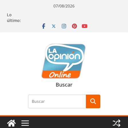
Saltar
Saltar
Saltar
07/08/2026
al
a
al
Lo
contenido
la
contenido
último:
navegación
Buscar
Buscar