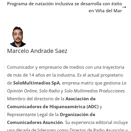
t
r
Programa de natación inclusiva se desarrolla con éxito
en Viña del Mar
Marcelo Andrade Saez
Comunicador y empresario de medios con una trayectoria
de más de 14 años en la industria. Es el actual propietario
de
SoloMultimedios SpA
, empresa matriz que gestiona
La
Opinión Online
,
Solo Radio
y
Solo Multimedios Producciones
.
Miembro del directorio de la
Asociación de
Comunicadores de Hispanoamérica (ADC)
y
Representante Legal de la
Organización de
Comunicadores Asunción
. Su experiencia editorial incluye
una década de liderazgo como Director de Radio Asunción y