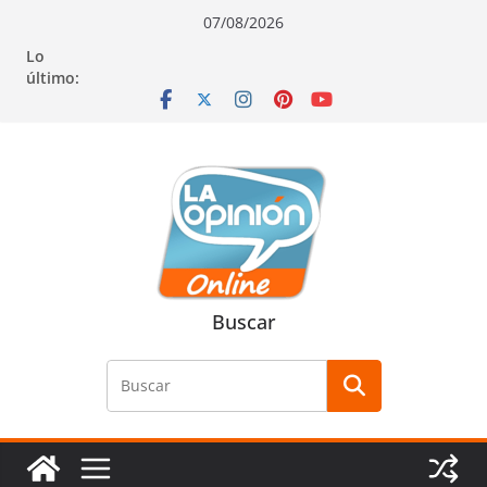
Saltar
Saltar
Saltar
07/08/2026
al
a
al
Lo
contenido
la
contenido
último:
navegación
Buscar
Buscar