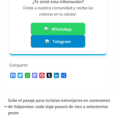
¿Te sirvió esta información?
Únete a nuestra comunidad y recibe las
noticias en tu celular.
WhatsApp
Telegram
Compartir:
F
T
W
M
P
T
L
C
a
w
h
a
i
u
i
o
c
i
a
s
n
m
n
m
e
t
t
t
t
b
k
p
b
t
s
o
e
l
e
a
Sube el pasaje para turistas extranjeros en ascensores
o
e
A
d
r
r
d
r
o
r
p
o
e
I
t
de Valparaíso: cada viaje pasará de cien a setecientos
k
p
n
s
n
i
pesos