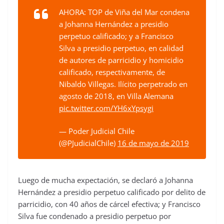
AHORA: TOP de Viña del Mar condena
a Johanna Hernández a presidio
perpetuo calificado; y a Francisco
Silva a presidio perpetuo, en calidad
de autores de parricidio y homicidio
calificado, respectivamente, de
Nibaldo Villegas. Ilícito perpetrado en
agosto de 2018, en Villa Alemana
pic.twitter.com/YH6xYpsygi
— Poder Judicial Chile
(@PJudicialChile)
16 de mayo de 2019
Luego de mucha expectación, se declaró a Johanna
Hernández a presidio perpetuo calificado por delito de
parricidio, con 40 años de cárcel efectiva; y Francisco
Silva fue condenado a presidio perpetuo por