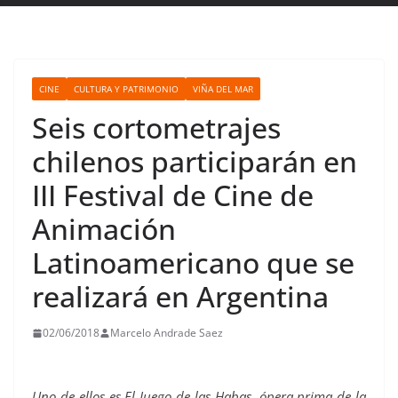
CINE
CULTURA Y PATRIMONIO
VIÑA DEL MAR
Seis cortometrajes
chilenos participarán en
III Festival de Cine de
Animación
Latinoamericano que se
realizará en Argentina
02/06/2018
Marcelo Andrade Saez
Uno de ellos es El Juego de las Habas, ópera prima de la