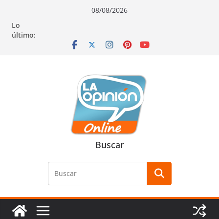
Saltar
Saltar
Saltar
08/08/2026
al
a
al
Lo
contenido
la
contenido
último:
navegación
Buscar
Buscar