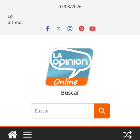
Saltar
Saltar
Saltar
07/08/2026
al
a
al
Lo
contenido
la
contenido
último:
navegación
Buscar
Buscar