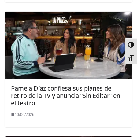
Alter
Alter
Pamela Díaz confiesa sus planes de
retiro de la TV y anuncia “Sin Editar” en
el teatro
10/06/2026