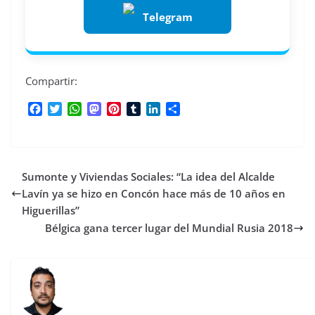
Telegram
Compartir:
F
T
W
M
P
T
L
C
a
w
h
a
i
u
i
o
c
i
a
s
n
m
n
m
e
t
t
t
t
b
k
p
b
t
s
o
e
l
e
a
Sumonte y Viviendas Sociales: “La idea del Alcalde
o
e
A
d
r
r
d
r
o
r
p
o
e
I
t
Lavín ya se hizo en Concón hace más de 10 años en
k
p
n
s
n
i
Higuerillas”
t
r
Bélgica gana tercer lugar del Mundial Rusia 2018