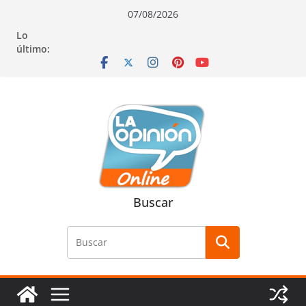
Saltar
Saltar
Saltar
07/08/2026
al
a
al
Lo
contenido
la
contenido
último:
navegación
Buscar
Buscar