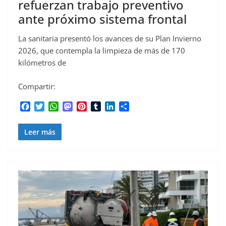
refuerzan trabajo preventivo
ante próximo sistema frontal
La sanitaria presentó los avances de su Plan Invierno
2026, que contempla la limpieza de más de 170
kilómetros de
Compartir:
F
T
W
M
P
T
L
C
a
w
h
a
i
u
i
o
c
i
a
s
n
m
n
m
Leer más
e
t
t
t
t
b
k
p
b
t
s
o
e
l
e
a
o
e
A
d
r
r
d
r
o
r
p
o
e
I
t
k
p
n
s
n
i
t
r