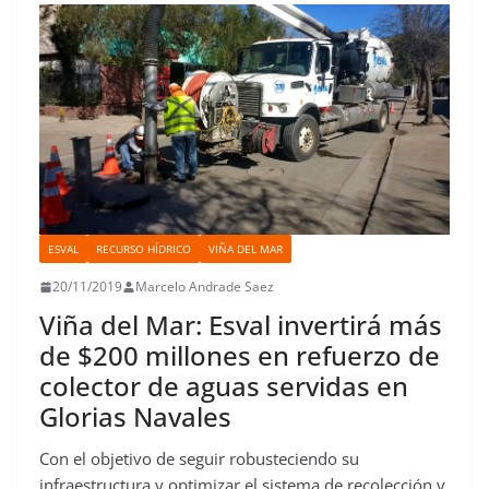
k
p
n
s
n
i
t
r
ESVAL
RECURSO HÍDRICO
VIÑA DEL MAR
20/11/2019
Marcelo Andrade Saez
Viña del Mar: Esval invertirá más
de $200 millones en refuerzo de
colector de aguas servidas en
Glorias Navales
Con el objetivo de seguir robusteciendo su
infraestructura y optimizar el sistema de recolección y