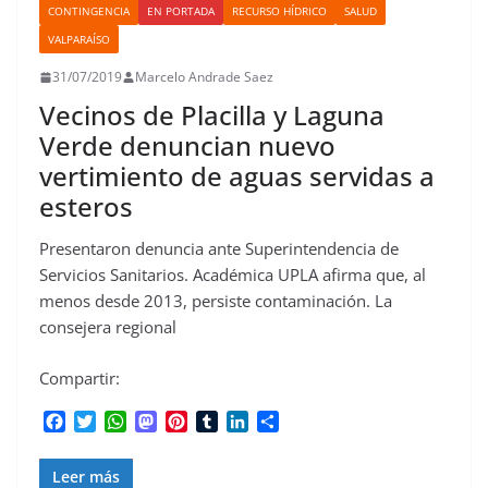
CONTINGENCIA
EN PORTADA
RECURSO HÍDRICO
SALUD
VALPARAÍSO
31/07/2019
Marcelo Andrade Saez
Vecinos de Placilla y Laguna
Verde denuncian nuevo
vertimiento de aguas servidas a
esteros
Presentaron denuncia ante Superintendencia de
Servicios Sanitarios. Académica UPLA afirma que, al
menos desde 2013, persiste contaminación. La
consejera regional
Compartir:
F
T
W
M
P
T
L
C
a
w
h
a
i
u
i
o
c
i
a
s
n
m
n
m
Leer más
e
t
t
t
t
b
k
p