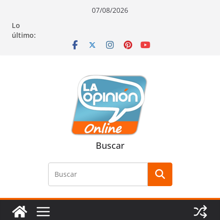
Saltar
Saltar
Saltar
07/08/2026
al
a
al
Lo
contenido
la
contenido
último:
navegación
Buscar
Buscar