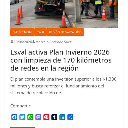
EMERGENCIAS
ESVAL
REGIÓN DE VALPARAÍSO
10/06/2026
Marcelo Andrade Saez
Esval activa Plan Invierno 2026
con limpieza de 170 kilómetros
de redes en la región
El plan contempla una inversión superior a los $1.300
millones y busca reforzar el funcionamiento del
sistema de recolección de
Compartir:
F
T
W
M
P
T
L
C
a
w
h
a
i
u
i
o