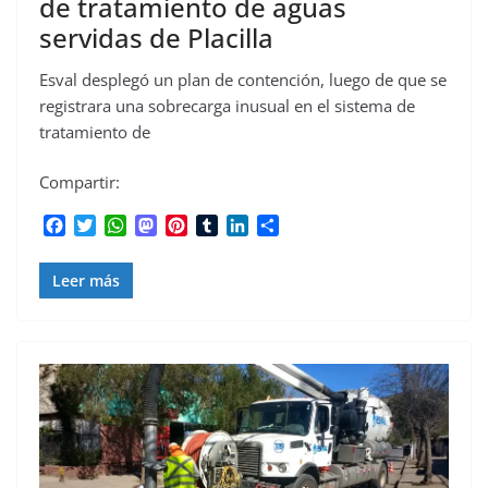
de tratamiento de aguas
servidas de Placilla
Esval desplegó un plan de contención, luego de que se
registrara una sobrecarga inusual en el sistema de
tratamiento de
Compartir:
F
T
W
M
P
T
L
C
a
w
h
a
i
u
i
o
c
i
a
s
n
m
n
m
Leer más
e
t
t
t
t
b
k
p
b
t
s
o
e
l
e
a
o
e
A
d
r
r
d
r
o
r
p
o
e
I
t
k
p
n
s
n
i
t
r