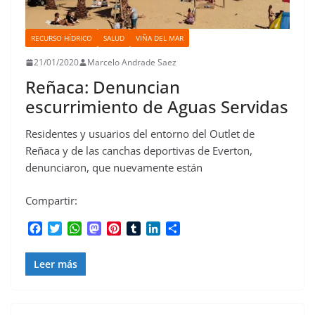
RECURSO HÍDRICO
SALUD
VIÑA DEL MAR
21/01/2020
Marcelo Andrade Saez
Reñaca: Denuncian
escurrimiento de Aguas Servidas
Residentes y usuarios del entorno del Outlet de
Reñaca y de las canchas deportivas de Everton,
denunciaron, que nuevamente están
Compartir:
F
T
W
M
P
T
L
C
a
w
h
a
i
u
i
o
c
i
a
s
n
m
n
m
Leer más
e
t
t
t
t
b
k
p
b
t
s
o
e
l
e
a
o
e
A
d
r
r
d
r
o
r
p
o
e
I
t