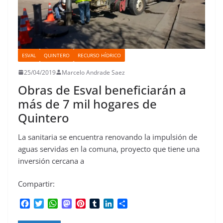
ESVAL
QUINTERO
RECURSO HÍDRICO
25/04/2019
Marcelo Andrade Saez
Obras de Esval beneficiarán a
más de 7 mil hogares de
Quintero
La sanitaria se encuentra renovando la impulsión de
aguas servidas en la comuna, proyecto que tiene una
inversión cercana a
Compartir:
F
T
W
M
P
T
L
C
a
w
h
a
i
u
i
o