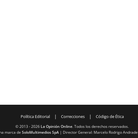
|
|
Política Editorial
Correcciones
Código de Ética
© 2013 -
2026
La Opinión Online
. Todos los derechos reservados.
na marca de
SoloMultimedios SpA
| Director General: Marcelo Rodrigo Andrade