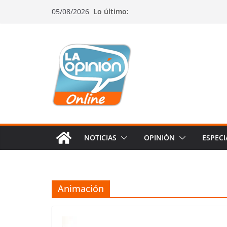
Saltar
Saltar
Saltar
05/08/2026
Lo último:
al
a
al
contenido
la
contenido
navegación
NOTICIAS
OPINIÓN
ESPECI
Animación