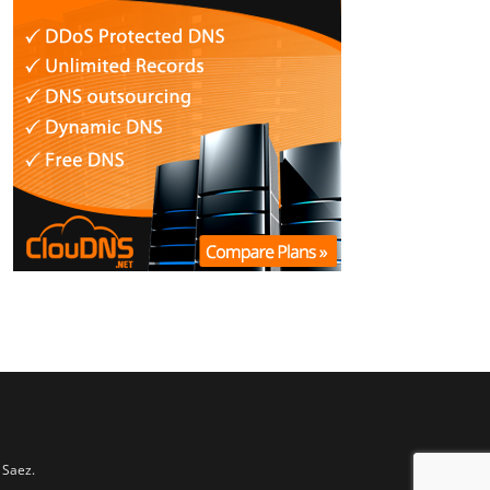
 Saez.