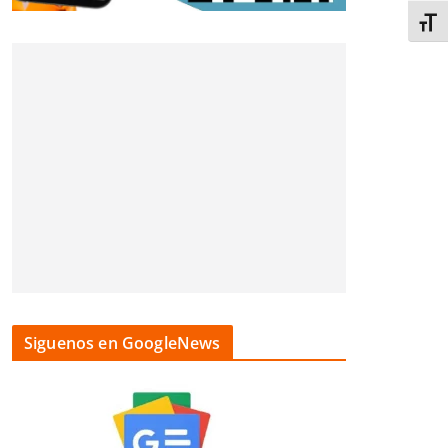
Alter
Siguenos en GoogleNews