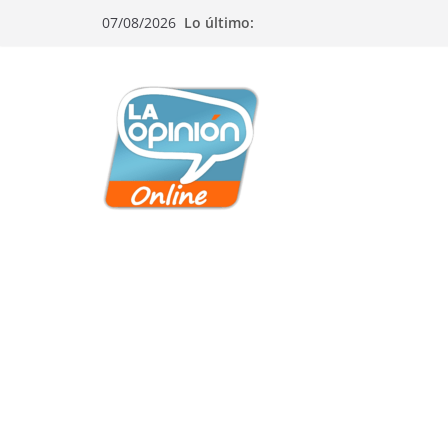
Saltar
Saltar
Saltar
07/08/2026
Lo último:
al
a
al
contenido
la
contenido
navegación