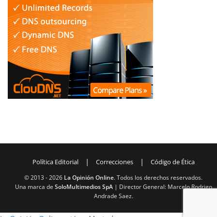
|
|
Política Editorial
Correcciones
Código de Ética
© 2013 -
2026
La Opinión Online
. Todos los derechos reservados.
Una marca de
SoloMultimedios SpA
| Director General: Marcelo Rodrigo
Andrade Saez.