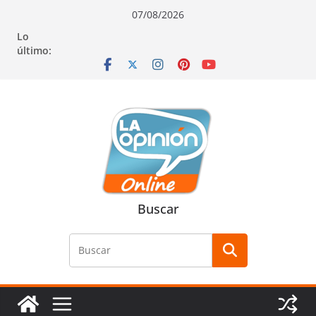
Saltar
Saltar
Saltar
07/08/2026
al
a
al
Lo
contenido
la
contenido
último:
navegación
Buscar
Buscar