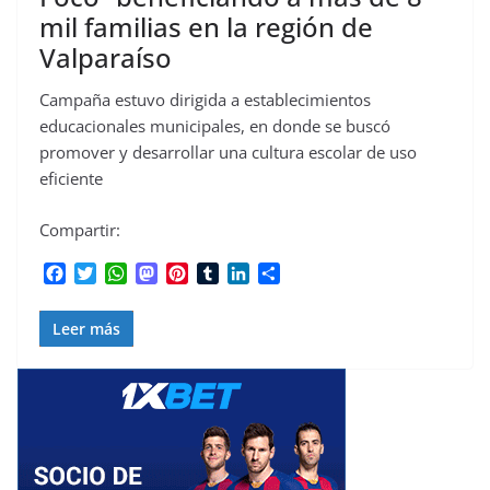
mil familias en la región de
Valparaíso
Campaña estuvo dirigida a establecimientos
educacionales municipales, en donde se buscó
promover y desarrollar una cultura escolar de uso
eficiente
Compartir:
F
T
W
M
P
T
L
C
a
w
h
a
i
u
i
o
c
i
a
s
n
m
n
m
Leer más
e
t
t
t
t
b
k
p
b
t
s
o
e
l
e
a
o
e
A
d
r
r
d
r
o
r
p
o
e
I
t
k
p
n
s
n
i
t
r