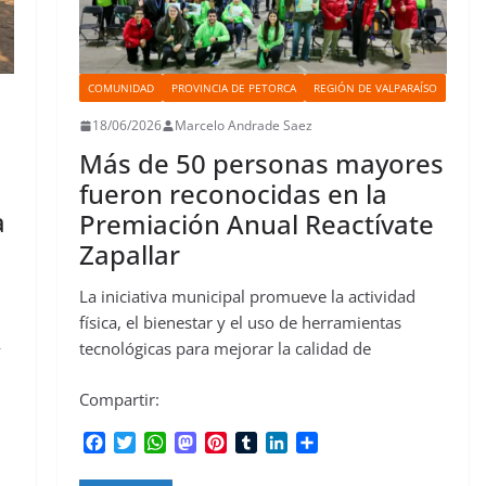
COMUNIDAD
PROVINCIA DE PETORCA
REGIÓN DE VALPARAÍSO
18/06/2026
Marcelo Andrade Saez
Más de 50 personas mayores
fueron reconocidas en la
a
Premiación Anual Reactívate
Zapallar
La iniciativa municipal promueve la actividad
física, el bienestar y el uso de herramientas
tecnológicas para mejorar la calidad de
y
Compartir:
F
T
W
M
P
T
L
C
a
w
h
a
i
u
i
o
c
i
a
s
n
m
n
m