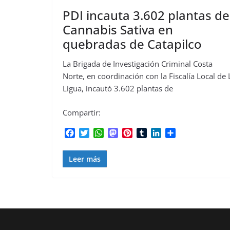
PDI incauta 3.602 plantas de
Cannabis Sativa en
quebradas de Catapilco
La Brigada de Investigación Criminal Costa
Norte, en coordinación con la Fiscalía Local de 
Ligua, incautó 3.602 plantas de
Compartir:
F
T
W
M
P
T
L
C
a
w
h
a
i
u
i
o
c
i
a
s
n
m
n
m
Leer más
e
t
t
t
t
b
k
p
b
t
s
o
e
l
e
a
o
e
A
d
r
r
d
r
o
r
p
o
e
I
t
k
p
n
s
n
i
t
r