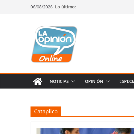
Saltar
Saltar
Saltar
06/08/2026
Lo último:
al
a
al
contenido
la
contenido
navegación
NOTICIAS
OPINIÓN
ESPECI
Catapilco