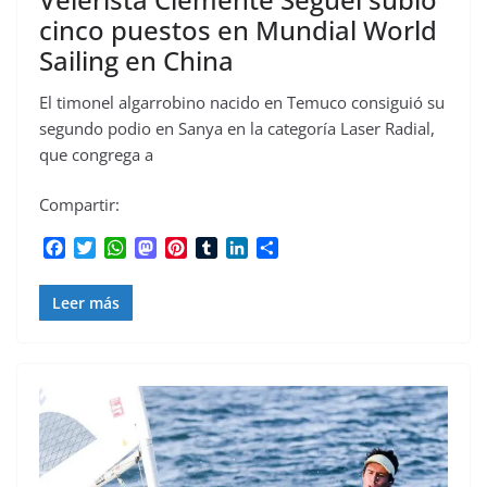
cinco puestos en Mundial World
Sailing en China
El timonel algarrobino nacido en Temuco consiguió su
segundo podio en Sanya en la categoría Laser Radial,
que congrega a
Compartir:
F
T
W
M
P
T
L
C
a
w
h
a
i
u
i
o
c
i
a
s
n
m
n
m
Leer más
e
t
t
t
t
b
k
p
b
t
s
o
e
l
e
a
o
e
A
d
r
r
d
r
o
r
p
o
e
I
t
k
p
n
s
n
i
t
r