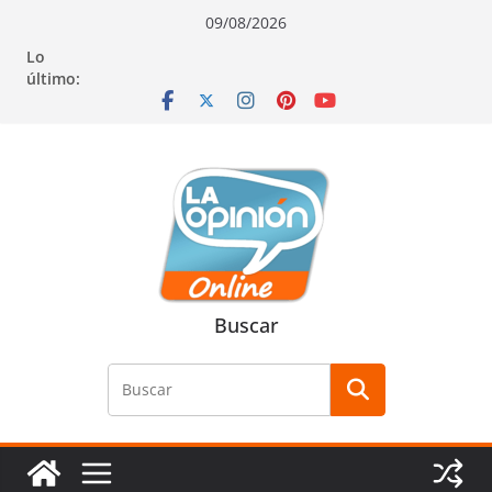
Saltar
Saltar
Saltar
09/08/2026
al
a
al
Lo
contenido
la
contenido
último:
navegación
Buscar
Buscar