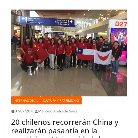
o
e
A
d
r
r
d
r
o
r
p
o
e
I
t
k
p
n
s
n
i
t
r
INTERNACIONAL
CULTURA Y PATRIMONIO
07/07/2018
Marcelo Andrade Saez
20 chilenos recorrerán China y
realizarán pasantía en la