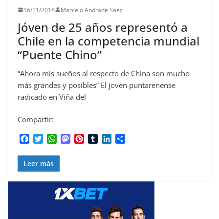
16/11/2016
Marcelo Andrade Saez
Jóven de 25 años representó a
Chile en la competencia mundial
“Puente Chino”
“Ahora mis sueños al respecto de China son mucho
más grandes y posibles” El joven puntarenense
radicado en Viña del
Compartir:
F
T
W
M
P
T
L
C
a
w
h
a
i
u
i
o
c
i
a
s
n
m
n
m
Leer más
e
t
t
t
t
b
k
p
b
t
s
o
e
l
e
a
o
e
A
d
r
r
d
r
o
r
p
o
e
I
t
k
p
n
s
n
i
t
r