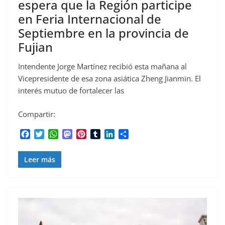
espera que la Región participe
en Feria Internacional de
Septiembre en la provincia de
Fujian
Intendente Jorge Martínez recibió esta mañana al
Vicepresidente de esa zona asiática Zheng Jianmin. El
interés mutuo de fortalecer las
Compartir:
F
T
W
M
P
T
L
C
a
w
h
a
i
u
i
o
c
i
a
s
n
m
n
m
Leer más
e
t
t
t
t
b
k
p
b
t
s
o
e
l
e
a
o
e
A
d
r
r
d
r
o
r
p
o
e
I
t
k
p
n
s
n
i
t
r