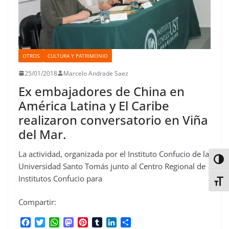
OTROS
CULTURA Y PATRIMONIO
25/01/2018
Marcelo Andrade Saez
Ex embajadores de China en
América Latina y El Caribe
realizaron conversatorio en Viña
del Mar.
La actividad, organizada por el Instituto Confucio de la
Alter
Universidad Santo Tomás junto al Centro Regional de
Institutos Confucio para
Alter
Compartir:
F
T
W
M
P
T
L
C