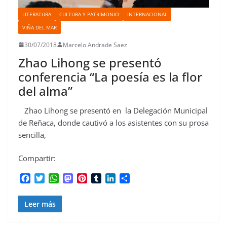
LITERATURA
CULTURA Y PATRIMONIO
INTERNACIONAL
VIÑA DEL MAR
30/07/2018
Marcelo Andrade Saez
Zhao Lihong se presentó
conferencia “La poesía es la flor
del alma”
Zhao Lihong se presentó en la Delegación Municipal
de Reñaca, donde cautivó a los asistentes con su prosa
sencilla,
Compartir:
F
T
W
M
P
T
L
C
a
w
h
a
i
u
i
o
c
i
a
s
n
m
n
m
Leer más
e
t
t
t
t
b
k
p
b
t
s
o
e
l
e
a