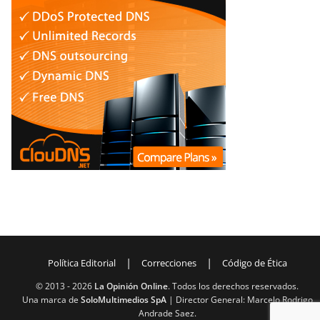
|
|
Política Editorial
Correcciones
Código de Ética
© 2013 -
2026
La Opinión Online
. Todos los derechos reservados.
Una marca de
SoloMultimedios SpA
| Director General: Marcelo Rodrigo
Andrade Saez.