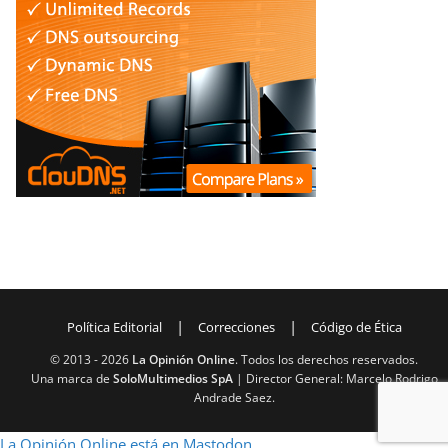
|
|
Política Editorial
Correcciones
Código de Ética
© 2013 -
2026
La Opinión Online
. Todos los derechos reservados.
Una marca de
SoloMultimedios SpA
| Director General: Marcelo Rodrigo
Andrade Saez.
La Opinión Online está en Mastodon