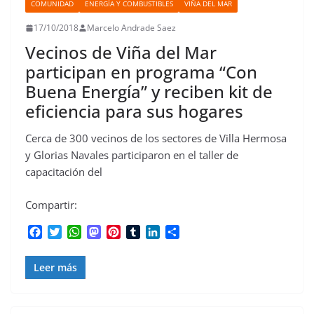
COMUNIDAD
ENERGÍA Y COMBUSTIBLES
VIÑA DEL MAR
17/10/2018
Marcelo Andrade Saez
Vecinos de Viña del Mar
participan en programa “Con
Buena Energía” y reciben kit de
eficiencia para sus hogares
Cerca de 300 vecinos de los sectores de Villa Hermosa
y Glorias Navales participaron en el taller de
capacitación del
Compartir:
F
T
W
M
P
T
L
C
a
w
h
a
i
u
i
o
c
i
a
s
n
m
n
m
Leer más
e
t
t
t
t
b
k
p
b
t
s
o
e
l
e
a
o
e
A
d
r
r
d
r