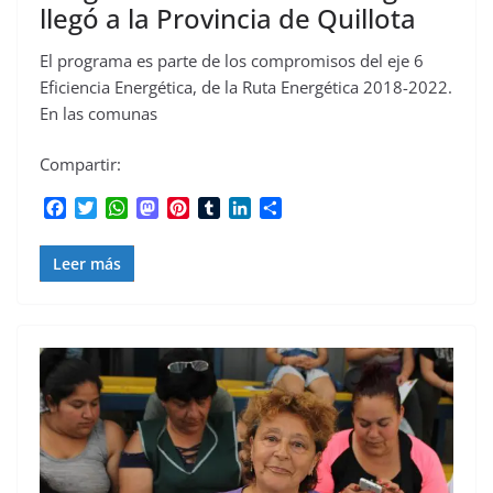
llegó a la Provincia de Quillota
El programa es parte de los compromisos del eje 6
Eficiencia Energética, de la Ruta Energética 2018-2022.
En las comunas
Compartir:
F
T
W
M
P
T
L
C
a
w
h
a
i
u
i
o
c
i
a
s
n
m
n
m
Leer más
e
t
t
t
t
b
k
p
b
t
s
o
e
l
e
a
o
e
A
d
r
r
d
r
o
r
p
o
e
I
t
k
p
n
s
n
i
t
r