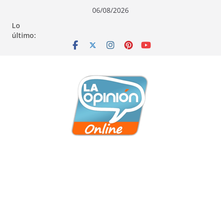
Saltar
Saltar
Saltar
06/08/2026
al
a
al
Lo
contenido
la
contenido
último:
navegación