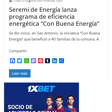
17/08/2018
Marcelo Andrade Saez
Seremi de Energía lanza
programa de eficiencia
energética “Con Buena Energía”
Se dio inicio, en San Antonio, la iniciativa “Con Buena
Energía” que benefició a 40 familias de la comuna. A
Compartir:
F
T
W
M
P
T
L
C
a
w
h
a
i
u
i
o
c
i
a
s
n
m
n
m
Leer más
e
t
t
t
t
b
k
p
b
t
s
o
e
l
e
a
o
e
A
d
r
r
d
r
o
r
p
o
e
I
t
k
p
n
s
n
i
t
r