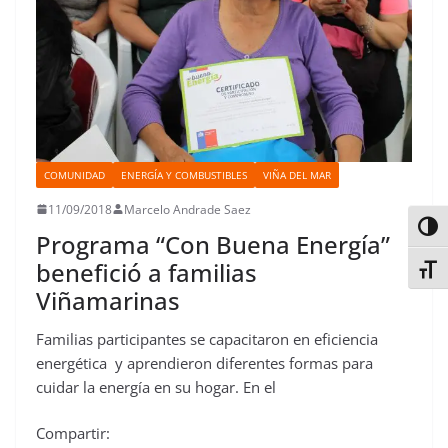
COMUNIDAD
ENERGÍA Y COMBUSTIBLES
VIÑA DEL MAR
11/09/2018
Marcelo Andrade Saez
Alter
Programa “Con Buena Energía”
benefició a familias
Alter
Viñamarinas
Familias participantes se capacitaron en eficiencia
energética y aprendieron diferentes formas para
cuidar la energía en su hogar. En el
Compartir: