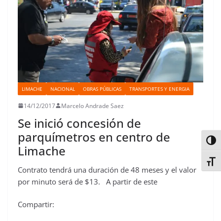
LIMACHE
NACIONAL
OBRAS PÚBLICAS
TRANSPORTES Y ENERGIA
14/12/2017
Marcelo Andrade Saez
Se inició concesión de
parquímetros en centro de
Alter
Limache
Alter
Contrato tendrá una duración de 48 meses y el valor
por minuto será de $13. A partir de este
Compartir: