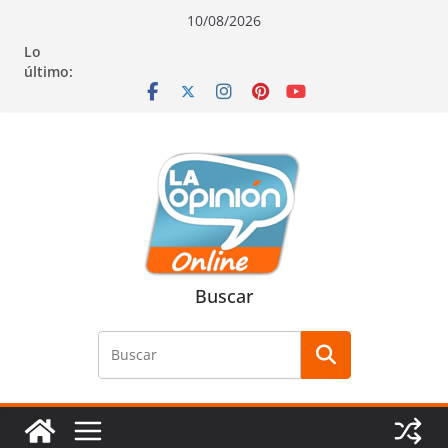
Saltar
Saltar
Saltar
10/08/2026
al
a
al
Lo
contenido
la
contenido
último:
navegación
Buscar
Buscar