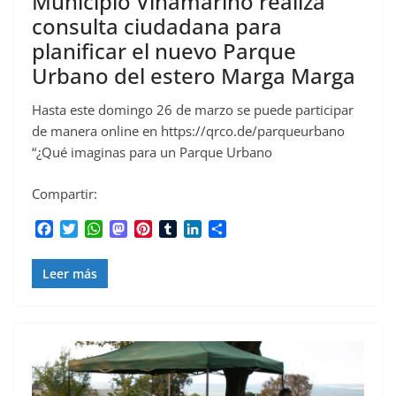
Municipio Viñamarino realiza
consulta ciudadana para
planificar el nuevo Parque
Urbano del estero Marga Marga
Hasta este domingo 26 de marzo se puede participar
de manera online en https://qrco.de/parqueurbano
“¿Qué imaginas para un Parque Urbano
Compartir:
F
T
W
M
P
T
L
C
a
w
h
a
i
u
i
o
c
i
a
s
n
m
n
m
Leer más
e
t
t
t
t
b
k
p
b
t
s
o
e
l
e
a
o
e
A
d
r
r
d
r
o
r
p
o
e
I
t
k
p
n
s
n
i
t
r