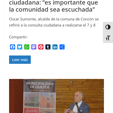
ciudadana: “es importante que
la comunidad sea escuchada”
Oscar Sumonte, alcalde de la comuna de Concón se
refirió a la consulta ciudadana a realizarse el 7 y 8
Alter
Compartir:
Alter
F
T
W
M
P
T
L
C
a
w
h
a
i
u
i
o
c
i
a
s
n
m
n
m
Leer más
e
t
t
t
t
b
k
p
b
t
s
o
e
l
e
a
o
e
A
d
r
r
d
r
o
r
p
o
e
I
t
k
p
n
s
n
i
t
r