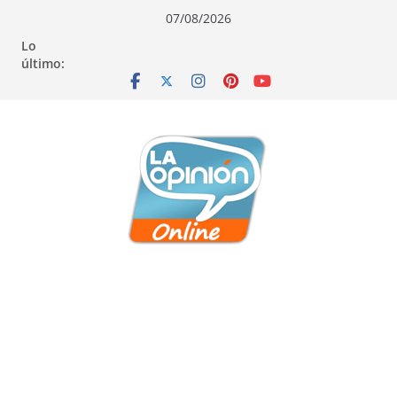
Saltar
Saltar
Saltar
07/08/2026
al
a
al
Lo
contenido
la
contenido
último:
navegación