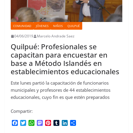
COMUNIDAD
JÓVENES
NIÑOS
QUILPUÉ
04/06/2019
Marcelo Andrade Saez
Quilpué: Profesionales se
capacitan para encuestar en
base a Método Islandés en
establecimientos educacionales
Este lunes partió la capacitación de funcionarios
municipales y profesores de 44 establecimientos
educacionales, cuyo fin es que estén preparados
Compartir:
F
T
W
M
P
T
L
C
a
w
h
a
i
u
i
o