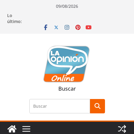
Saltar
Saltar
Saltar
09/08/2026
al
a
al
Lo
contenido
la
contenido
último:
navegación
Buscar
Buscar