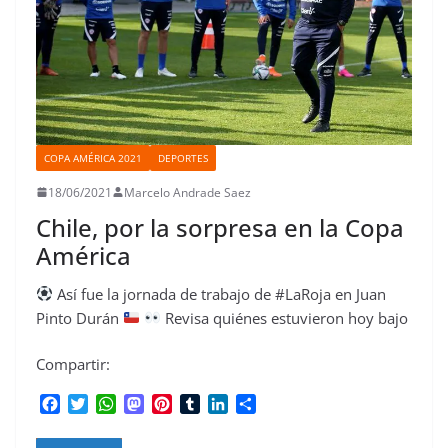
COPA AMÉRICA 2021
DEPORTES
18/06/2021
Marcelo Andrade Saez
Chile, por la sorpresa en la Copa
América
Así fue la jornada de trabajo de #LaRoja en Juan
Pinto Durán
Revisa quiénes estuvieron hoy bajo
Compartir:
F
T
W
M
P
T
L
C
a
w
h
a
i
u
i
o
c
i
a
s
n
m
n
m