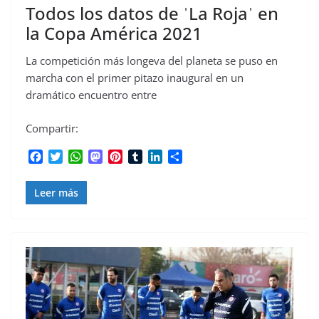
Todos los datos de ˈLa Rojaˈ en
la Copa América 2021
La competición más longeva del planeta se puso en
marcha con el primer pitazo inaugural en un
dramático encuentro entre
Compartir:
F
T
W
M
P
T
L
C
a
w
h
a
i
u
i
o
c
i
a
s
n
m
n
m
Leer más
e
t
t
t
t
b
k
p
b
t
s
o
e
l
e
a
o
e
A
d
r
r
d
r
o
r
p
o
e
I
t
k
p
n
s
n
i
t
r