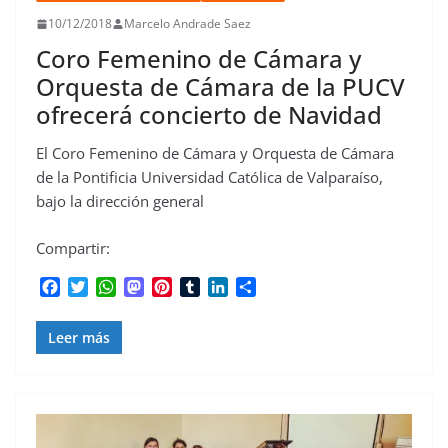
10/12/2018
Marcelo Andrade Saez
Coro Femenino de Cámara y
Orquesta de Cámara de la PUCV
ofrecerá concierto de Navidad
El Coro Femenino de Cámara y Orquesta de Cámara
de la Pontificia Universidad Católica de Valparaíso,
bajo la dirección general
Compartir:
F
T
W
M
P
T
L
C
a
w
h
a
i
u
i
o
c
i
a
s
n
m
n
m
Leer más
e
t
t
t
t
b
k
p
b
t
s
o
e
l
e
a
o
e
A
d
r
r
d
r
o
r
p
o
e
I
t
k
p
n
s
n
i
t
r