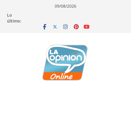
Saltar
Saltar
Saltar
09/08/2026
al
a
al
Lo
contenido
la
contenido
último:
navegación