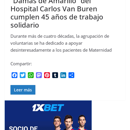
“Damas de Amarillo” del
Hospital Carlos Van Buren
cumplen 45 años de trabajo
solidario
Durante más de cuatro décadas, la agrupación de
voluntarias se ha dedicado a apoyar
desinteresadamente a los pacientes de Maternidad
Compartir:
F
T
W
M
P
T
L
C
a
w
h
a
i
u
i
o
c
i
a
s
n
m
n
m
Leer más
e
t
t
t
t
b
k
p
b
t
s
o
e
l
e
a
o
e
A
d
r
r
d
r
o
r
p
o
e
I
t
k
p
n
s
n
i
t
r