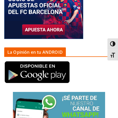
Alter
La Opinión en tu ANDROID
Alter