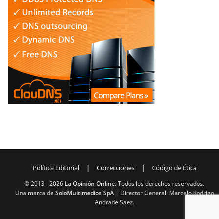
|
|
Política Editorial
Correcciones
Código de Ética
© 2013 -
2026
La Opinión Online
. Todos los derechos reservados.
Una marca de
SoloMultimedios SpA
| Director General: Marcelo Rodrigo
Andrade Saez.