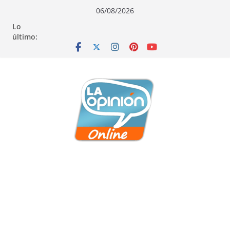
Saltar
Saltar
Saltar
06/08/2026
al
a
al
Lo
contenido
la
contenido
último:
navegación