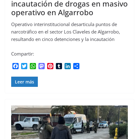
incautación de drogas en masivo
operativo en Algarrobo
Operativo interinstitucional desarticula puntos de
narcotráfico en el sector Los Claveles de Algarrobo,
resultando en cinco detenciones y la incautación
Compartir:
F
T
W
M
P
T
L
C
a
w
h
a
i
u
i
o
c
i
a
s
n
m
n
m
Leer más
e
t
t
t
t
b
k
p
b
t
s
o
e
l
e
a
o
e
A
d
r
r
d
r
o
r
p
o
e
I
t
k
p
n
s
n
i
t
r