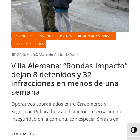
CARABINEROS
NACIONAL
POLICIAL
REGIÓN DE VALPARAÍSO
SEGURIDAD PÚBLICA
12/06/2026
Marcelo Andrade Saez
Villa Alemana: “Rondas Impacto”
dejan 8 detenidos y 32
infracciones en menos de una
semana
Operativos coordinados entre Carabineros y
Seguridad Pública buscan disminuir la sensación de
inseguridad en la comuna, con especial énfasis en
Alter
Compartir: