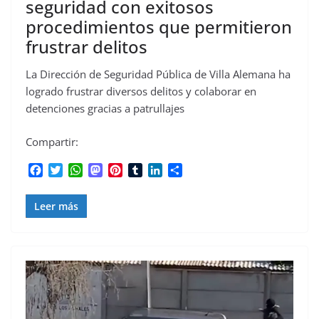
seguridad con exitosos
procedimientos que permitieron
frustrar delitos
La Dirección de Seguridad Pública de Villa Alemana ha
logrado frustrar diversos delitos y colaborar en
detenciones gracias a patrullajes
Compartir:
F
T
W
M
P
T
L
C
a
w
h
a
i
u
i
o
c
i
a
s
n
m
n
m
Leer más
e
t
t
t
t
b
k
p
b
t
s
o
e
l
e
a
o
e
A
d
r
r
d
r
o
r
p
o
e
I
t
k
p
n
s
n
i
t
r