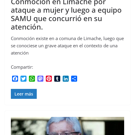
Conmoción en Limache por
ataque a mujer y luego a equipo
SAMU que concurrió en su
atención.
Conmoción existe en a comuna de Limache, luego que
se conociese un grave ataque en el contexto de una
atención
Compartir:
F
T
W
M
P
T
L
C
a
w
h
a
i
u
i
o
c
i
a
s
n
m
n
m
Leer más
e
t
t
t
t
b
k
p
b
t
s
o
e
l
e
a
o
e
A
d
r
r
d
r
o
r
p
o
e
I
t
k
p
n
s
n
i
t
r