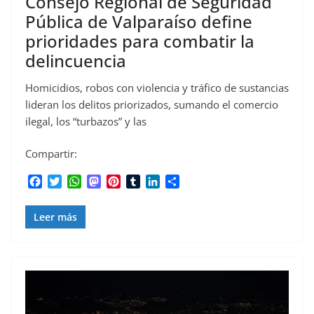
Consejo Regional de Seguridad
Pública de Valparaíso define
prioridades para combatir la
delincuencia
Homicidios, robos con violencia y tráfico de sustancias
lideran los delitos priorizados, sumando el comercio
ilegal, los “turbazos” y las
Compartir:
F
T
W
M
P
T
L
C
a
w
h
a
i
u
i
o
c
i
a
s
n
m
n
m
Leer más
e
t
t
t
t
b
k
p
b
t
s
o
e
l
e
a
o
e
A
d
r
r
d
r
o
r
p
o
e
I
t
k
p
n
s
n
i
t
r