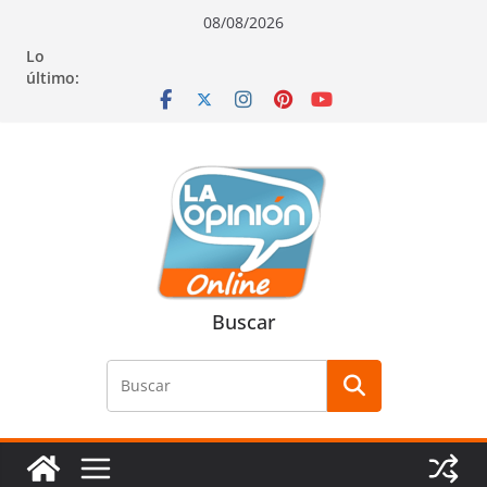
Saltar
Saltar
Saltar
08/08/2026
al
a
al
Lo
contenido
la
contenido
último:
navegación
Buscar
Buscar