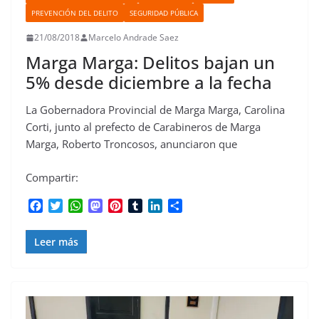
PREVENCIÓN DEL DELITO
SEGURIDAD PÚBLICA
21/08/2018
Marcelo Andrade Saez
Marga Marga: Delitos bajan un
5% desde diciembre a la fecha
La Gobernadora Provincial de Marga Marga, Carolina
Corti, junto al prefecto de Carabineros de Marga
Marga, Roberto Troncosos, anunciaron que
Compartir:
F
T
W
M
P
T
L
C
a
w
h
a
i
u
i
o
c
i
a
s
n
m
n
m
Leer más
e
t
t
t
t
b
k
p
b
t
s
o
e
l
e
a
o
e
A
d
r
r
d
r
o
r
p
o
e
I
t
k
p
n
s
n
i