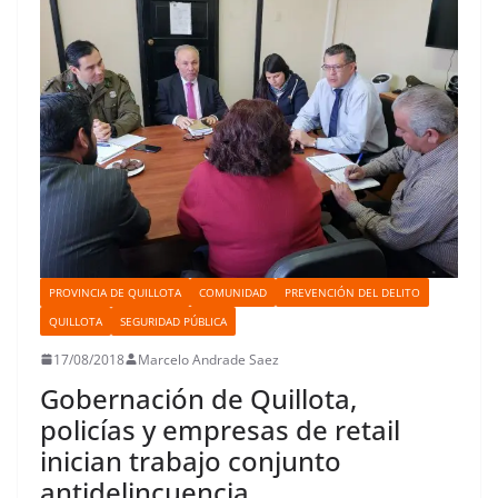
t
r
PROVINCIA DE QUILLOTA
COMUNIDAD
PREVENCIÓN DEL DELITO
QUILLOTA
SEGURIDAD PÚBLICA
17/08/2018
Marcelo Andrade Saez
Gobernación de Quillota,
policías y empresas de retail
inician trabajo conjunto
antidelincuencia