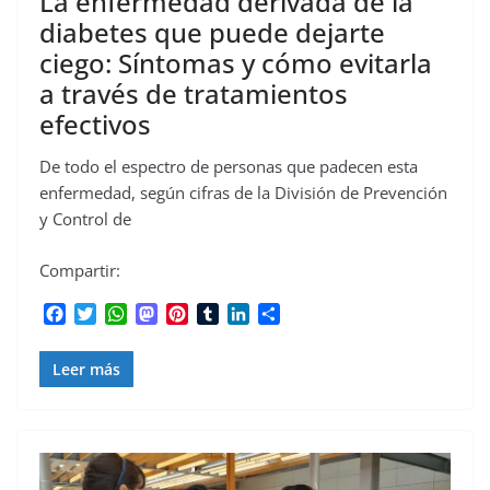
La enfermedad derivada de la
diabetes que puede dejarte
ciego: Síntomas y cómo evitarla
a través de tratamientos
efectivos
De todo el espectro de personas que padecen esta
enfermedad, según cifras de la División de Prevención
y Control de
Compartir:
F
T
W
M
P
T
L
C
a
w
h
a
i
u
i
o
c
i
a
s
n
m
n
m
Leer más
e
t
t
t
t
b
k
p
b
t
s
o
e
l
e
a
o
e
A
d
r
r
d
r
o
r
p
o
e
I
t
k
p
n
s
n
i
t
r