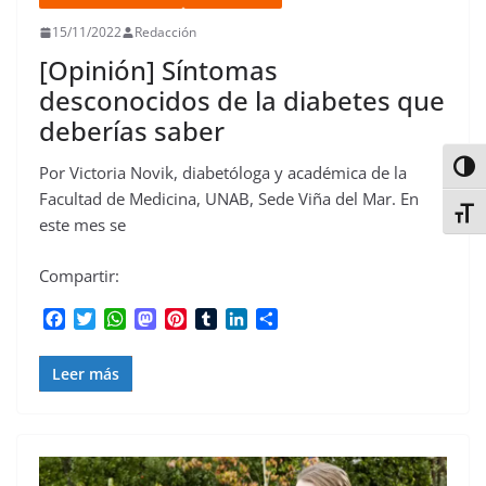
15/11/2022
Redacción
[Opinión] Síntomas
desconocidos de la diabetes que
deberías saber
Alter
Por Victoria Novik, diabetóloga y académica de la
Facultad de Medicina, UNAB, Sede Viña del Mar. En
Alter
este mes se
Compartir:
F
T
W
M
P
T
L
C
a
w
h
a
i
u
i
o
c
i
a
s
n
m
n
m
Leer más
e
t
t
t
t
b
k
p
b
t
s
o
e
l
e
a
o
e
A
d
r
r
d
r
o
r
p
o
e
I
t
k
p
n
s
n
i