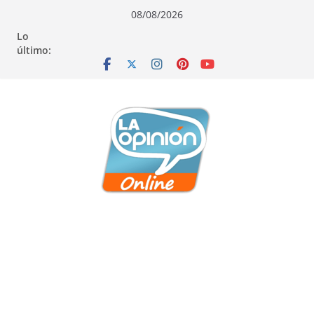
Saltar
Saltar
Saltar
08/08/2026
al
a
al
Lo
contenido
la
contenido
último:
navegación